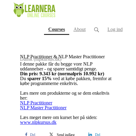
(current)
Courses
About
Log ind
NLP Practitioner & NLP Master Practitioner
Dansk (nlpkursus.dk)
I denne pakke får du begge vore NLP
uddannelser - og sparer samtidigt penge.
Din pris: 9.343 kr (normalpris 10.992 kr)
Du
sparer 15%
ved at købe pakken, fremfor at
købe programmerne enkeltvis.
Læs mere om produkterne og se dem enkeltvis
her:
NLP Practitioner
NLP Master Practitioner
Læs meget mere om kurset her på siden:
www.nlpkursus.dk
Del
Send indlæg
Del