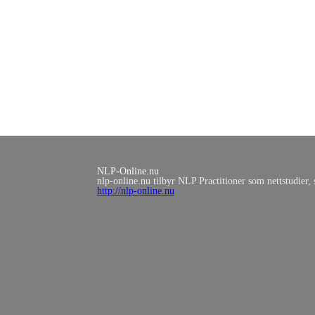
NLP-Online.nu
nlp-online.nu tilbyr NLP Practitioner som nettstudier,
http://nlp-online.nu