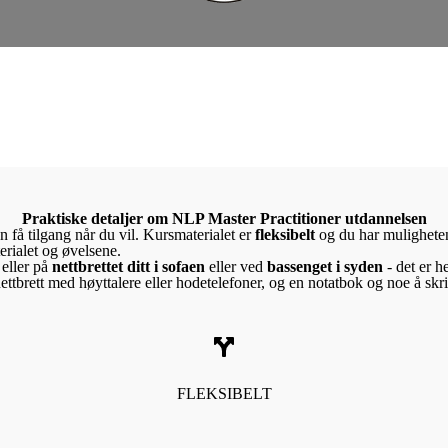
Praktiske detaljer om
NLP Master Practitioner utdannelsen
an få tilgang når du vil. Kursmaterialet er
fleksibelt
og du har mulighetene 
erialet og øvelsene.
eller på
nettbrettet ditt i sofaen
eller ved
bassenget i syden
- det er he
ettbrett med høyttalere eller hodetelefoner, og en notatbok og noe å skr
FLEKSIBELT