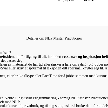
Detaljer om NLP Master Practitioner
nelsen?
nettsiden
, du får
tilgang til alt
, inkludert
ressurser og inspirasjon helt
 det passer deg.
len av materialet du har tid eller ønsker å lære om i dag - og jobber 
var eller skriv et spørsmål til leksjonen ditt spørsmål knytter seg til. 
tes, eller bruke Skype eller FaceTime for å jobbe sammen med kursmate
nen Neuro Lingvistisk Programmering - nemlig NLP Master Practitioner. 
onelt med NLP.
uke kurset til privatbruk, og til deg som ønsker å bruke det i forbinde