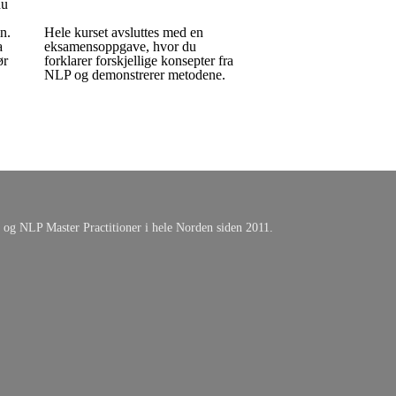
du
n.
Hele kurset avsluttes med en
a
eksamensoppgave, hvor du
ør
forklarer forskjellige konsepter fra
NLP og demonstrerer metodene.
er og NLP Master Practitioner i hele Norden siden 2011.