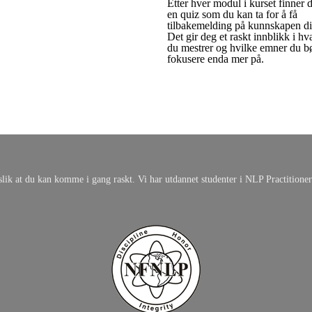
Etter hver modul i kurset finner 
en quiz som du kan ta for å få
tilbakemelding på kunnskapen di
Det gir deg et raskt innblikk i hv
du mestrer og hvilke emner du b
fokusere enda mer på.
 slik at du kan komme i gang raskt. Vi har utdannet studenter i NLP Practition