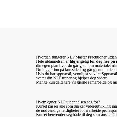
Hvordan fungerer NLP Master Practitioner utdan
Hele utdannelsen er
tilgjengelig for deg her på 
din egen plan hvor du går gjennom materialet når
Du logger inn på kurssiden og går gjennom den de
Hvis du har spørsmål, vennligst se våre Spørsmål/S
svarer din NLP trener og hjelper deg videre.
Mange kursdeltagere vil gjerne samarbeide og mø
Hvem egner NLP utdannelsen seg for?
Kurset passer alle som ønsker videreutvikling in
de nødvendige ferdigheter for å arbeide profesj
Kurset henvender seg både til deg som ønsker å br